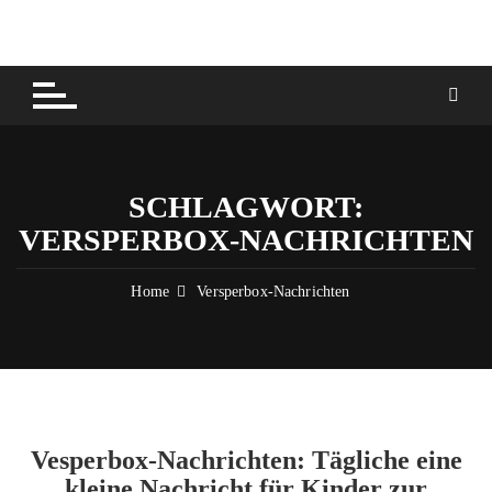
Skip
to
content
SCHLAGWORT:
VERSPERBOX-NACHRICHTEN
Home
Versperbox-Nachrichten
Vesperbox-Nachrichten: Tägliche eine
kleine Nachricht für Kinder zur