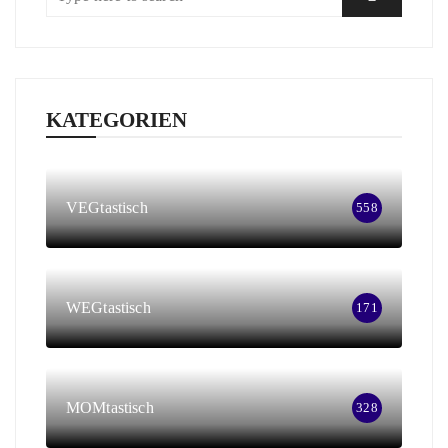
KATEGORIEN
VEGtastisch
558
WEGtastisch
171
MOMtastisch
328