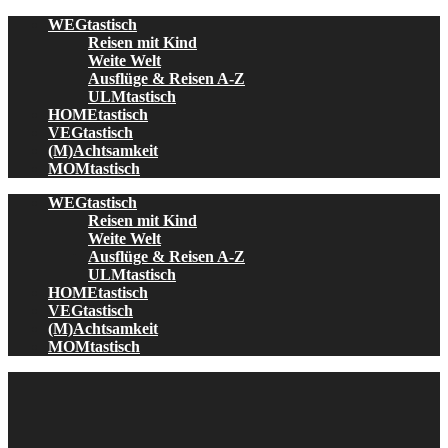
Skip
WEGtastisch
to
Reisen mit Kind
content
Weite Welt
Ausflüge & Reisen A-Z
ULMtastisch
HOMEtastisch
VEGtastisch
(M)Achtsamkeit
MOMtastisch
WEGtastisch
Reisen mit Kind
Weite Welt
Ausflüge & Reisen A-Z
ULMtastisch
HOMEtastisch
VEGtastisch
(M)Achtsamkeit
MOMtastisch