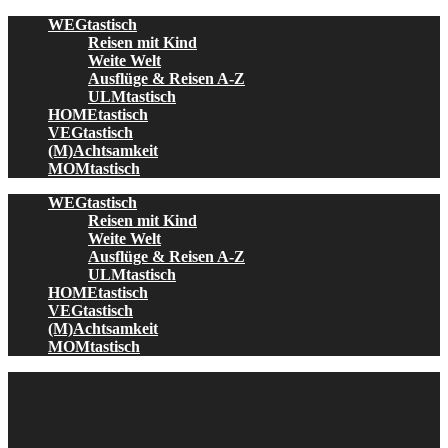
Skip
WEGtastisch
to
Reisen mit Kind
content
Weite Welt
Ausflüge & Reisen A-Z
ULMtastisch
HOMEtastisch
VEGtastisch
(M)Achtsamkeit
MOMtastisch
WEGtastisch
Reisen mit Kind
Weite Welt
Ausflüge & Reisen A-Z
ULMtastisch
HOMEtastisch
VEGtastisch
(M)Achtsamkeit
MOMtastisch