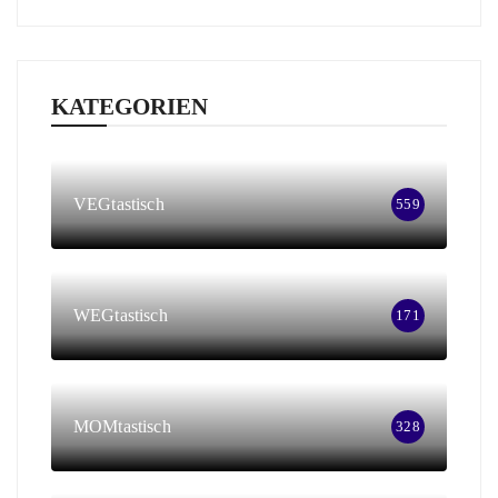
KATEGORIEN
VEGtastisch
559
WEGtastisch
171
MOMtastisch
328