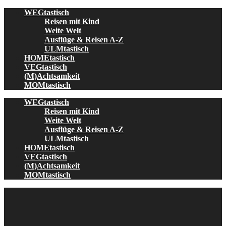
Skip
WEGtastisch
to
Reisen mit Kind
content
Weite Welt
Ausflüge & Reisen A-Z
ULMtastisch
HOMEtastisch
VEGtastisch
(M)Achtsamkeit
MOMtastisch
WEGtastisch
Reisen mit Kind
Weite Welt
Ausflüge & Reisen A-Z
ULMtastisch
HOMEtastisch
VEGtastisch
(M)Achtsamkeit
MOMtastisch