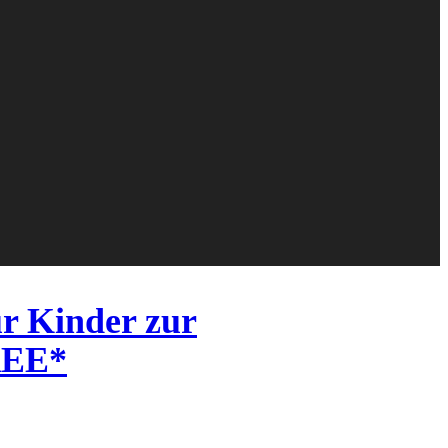
ür Kinder zur
REE*