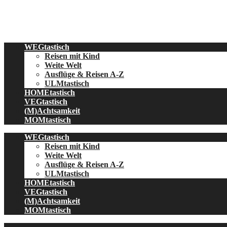
Skip
to
content
WEGtastisch
Reisen mit Kind
Weite Welt
Ausflüge & Reisen A-Z
ULMtastisch
HOMEtastisch
VEGtastisch
(M)Achtsamkeit
MOMtastisch
WEGtastisch
Reisen mit Kind
Weite Welt
Ausflüge & Reisen A-Z
ULMtastisch
HOMEtastisch
VEGtastisch
(M)Achtsamkeit
MOMtastisch