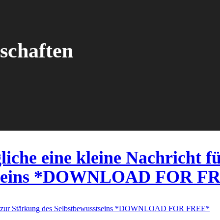
tschaften
iche eine kleine Nachricht f
sstseins *DOWNLOAD FOR F