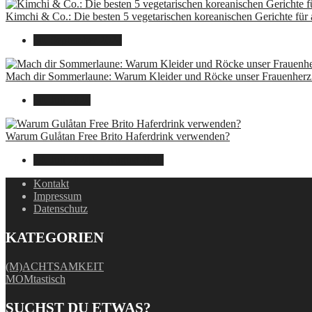
Kimchi & Co.: Die besten 5 vegetarischen koreanischen Gerichte für
30. September 2024
Mach dir Sommerlaune: Warum Kleider und Röcke unser Frauenherz 
30. Juli 2024
Warum Gulåtan Free Brito Haferdrink verwenden?
29. Juli 2024
15. August 2025
Kontakt
Impressum
Datenschutz
KATEGORIEN
(M)ACHTSAMKEIT
MOMtastisch
SUCHST DU ETWAS?