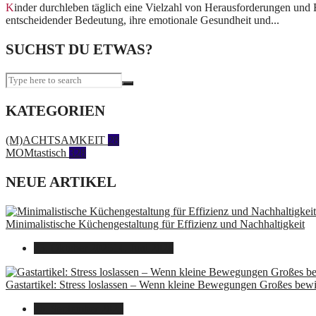
Kinder durchleben täglich eine Vielzahl von Herausforderungen und Entwicklungsphasen, während sie die Welt um sich herum erkunden. In dieser aufregenden Reise ist es von
entscheidender Bedeutung, ihre emotionale Gesundheit und...
SUCHST DU ETWAS?
KATEGORIEN
(M)ACHTSAMKEIT
28
MOMtastisch
328
NEUE ARTIKEL
Minimalistische Küchengestaltung für Effizienz und Nachhaltigkeit
23. Oktober 2025
14. Juni 2026
Gastartikel: Stress loslassen – Wenn kleine Bewegungen Großes bew
26. September 2025