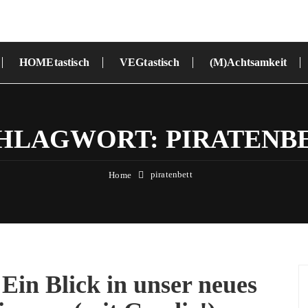
HOMEtastisch
VEGtastisch
(M)Achtsamkeit
HLAGWORT:
PIRATENB
piratenbett
Home
n Blick in unser neues