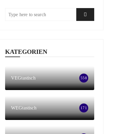
KATEGORIEN
VEGtastisch
558
WEGtastisch
171