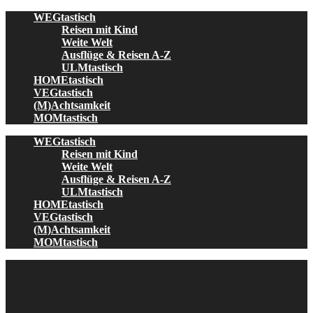
Skip
WEGtastisch
to
Reisen mit Kind
content
Weite Welt
Ausflüge & Reisen A-Z
ULMtastisch
HOMEtastisch
VEGtastisch
(M)Achtsamkeit
MOMtastisch
WEGtastisch
Reisen mit Kind
Weite Welt
Ausflüge & Reisen A-Z
ULMtastisch
HOMEtastisch
VEGtastisch
(M)Achtsamkeit
MOMtastisch