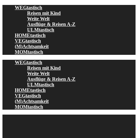
Skip
WEGtastisch
to
Reisen mit Kind
content
Weite Welt
Ausflüge & Reisen A-Z
ULMtastisch
HOMEtastisch
VEGtastisch
(M)Achtsamkeit
MOMtastisch
WEGtastisch
Reisen mit Kind
Weite Welt
Ausflüge & Reisen A-Z
ULMtastisch
HOMEtastisch
VEGtastisch
(M)Achtsamkeit
MOMtastisch