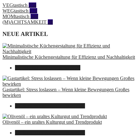
VEGtastisch
558
WEGtastisch
171
MOMtastisch
328
(M)ACHTSAMKEIT
28
NEUE ARTIKEL
Minimalistische Küchengestaltung für Effizienz und Nachhaltigkeit
23. Oktober 2025
7. August 2026
Gastartikel: Stress loslassen – Wenn kleine Bewegungen Großes
bewirken
26. September 2025
7. August 2026
Olivenöl – ein uraltes Kulturgut und Trendprodukt
22. September 2025
7. August 2026