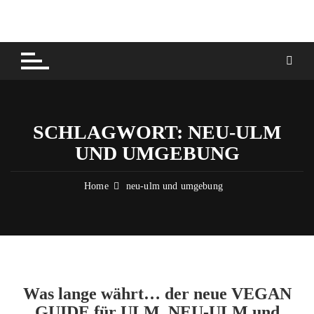
Skip
to
content
SCHLAGWORT:
NEU-ULM
UND UMGEBUNG
Home
neu-ulm und umgebung
Was lange währt… der neue VEGAN
GUIDE für ULM, NEU-ULM und