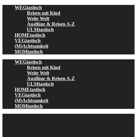
Skip
WEGtastisch
to
Reisen mit Kind
content
Weite Welt
Ausflüge & Reisen A-Z
ULMtastisch
HOMEtastisch
VEGtastisch
(M)Achtsamkeit
MOMtastisch
WEGtastisch
Reisen mit Kind
Weite Welt
Ausflüge & Reisen A-Z
ULMtastisch
HOMEtastisch
VEGtastisch
(M)Achtsamkeit
MOMtastisch