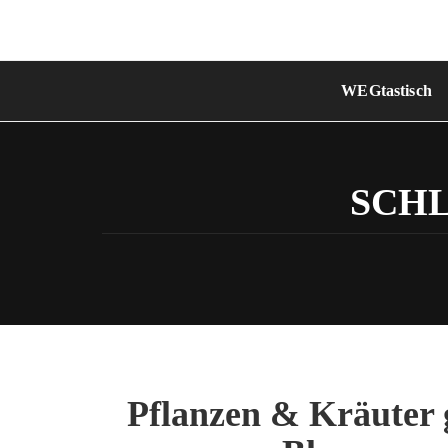
Skip
to
content
WEGtastisch
SCH
Pflanzen & Kräuter 