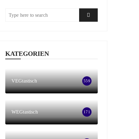
KATEGORIEN
VEGtastisch
559
WEGtastisch
171