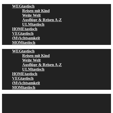
Skip
WEGtastisch
to
Reisen mit Kind
content
Weite Welt
Ausflüge & Reisen A-Z
ULMtastisch
HOMEtastisch
VEGtastisch
(M)Achtsamkeit
MOMtastisch
WEGtastisch
Reisen mit Kind
Weite Welt
Ausflüge & Reisen A-Z
ULMtastisch
HOMEtastisch
VEGtastisch
(M)Achtsamkeit
MOMtastisch