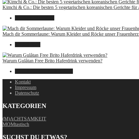
Kimchi & Co.: Die besten 5 vegetarischen koreanischen Gerichte für
30. September 2024
Mach dir Sommerlaune: Warum Kleider und Röcke unser Frauenherz 
30. Juli 2024
Warum Gulåtan Free Brito Haferdrink verwenden?
29. Juli 2024
15. August 2025
Kontakt
Impressum
Datenschutz
KATEGORIEN
(M)ACHTSAMKEIT
MOMtastisch
SUCHST DU ETWAS?