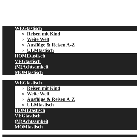
Skip
to
content
WEGtastisch
Reisen mit Kind
Weite Welt
Ausflüge & Reisen A-Z
ULMtastisch
HOMEtastisch
VEGtastisch
(M)Achtsamkeit
MOMtastisch
WEGtastisch
Reisen mit Kind
Weite Welt
Ausflüge & Reisen A-Z
ULMtastisch
HOMEtastisch
VEGtastisch
(M)Achtsamkeit
MOMtastisch