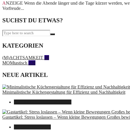
ANZEIGE Wenn die Abende länger und die Tage kürzer werden, wenn die letzten Blätter von den Bäumen fallen und morgendlicher Frost die Natur überzieht, dann ist die Zeit der
Vorfreude...
SUCHST DU ETWAS?
KATEGORIEN
(M)ACHTSAMKEIT
28
MOMtastisch
328
NEUE ARTIKEL
Minimalistische Küchengestaltung für Effizienz und Nachhaltigkeit
23. Oktober 2025
14. Juni 2026
Gastartikel: Stress loslassen – Wenn kleine Bewegungen Großes bew
26. September 2025