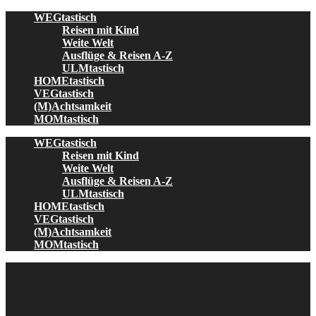
Skip
WEGtastisch
to
Reisen mit Kind
content
Weite Welt
Ausflüge & Reisen A-Z
ULMtastisch
HOMEtastisch
VEGtastisch
(M)Achtsamkeit
MOMtastisch
WEGtastisch
Reisen mit Kind
Weite Welt
Ausflüge & Reisen A-Z
ULMtastisch
HOMEtastisch
VEGtastisch
(M)Achtsamkeit
MOMtastisch