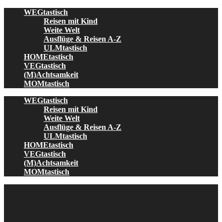
Skip
WEGtastisch
to
Reisen mit Kind
content
Weite Welt
Ausflüge & Reisen A-Z
ULMtastisch
HOMEtastisch
VEGtastisch
(M)Achtsamkeit
MOMtastisch
WEGtastisch
Reisen mit Kind
Weite Welt
Ausflüge & Reisen A-Z
ULMtastisch
HOMEtastisch
VEGtastisch
(M)Achtsamkeit
MOMtastisch