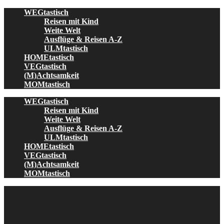
Skip
WEGtastisch
to
Reisen mit Kind
content
Weite Welt
Ausflüge & Reisen A-Z
ULMtastisch
HOMEtastisch
VEGtastisch
(M)Achtsamkeit
MOMtastisch
WEGtastisch
Reisen mit Kind
Weite Welt
Ausflüge & Reisen A-Z
ULMtastisch
HOMEtastisch
VEGtastisch
(M)Achtsamkeit
MOMtastisch