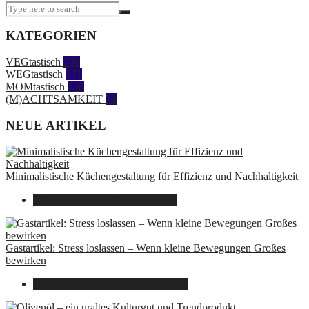
KATEGORIEN
VEGtastisch
558
WEGtastisch
171
MOMtastisch
328
(M)ACHTSAMKEIT
28
NEUE ARTIKEL
Minimalistische Küchengestaltung für Effizienz und Nachhaltigkeit
23. Oktober 2025
7. August 2026
Gastartikel: Stress loslassen – Wenn kleine Bewegungen Großes
bewirken
26. September 2025
7. August 2026