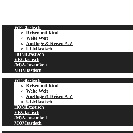
Skip
to
content
WEGtastisch
Reisen mit Kind
Weite Welt
Ausflüge & Reisen A-Z
ULMtastisch
HOMEtastisch
VEGtastisch
(M)Achtsamkeit
MOMtastisch
WEGtastisch
Reisen mit Kind
Weite Welt
Ausflüge & Reisen A-Z
ULMtastisch
HOMEtastisch
VEGtastisch
(M)Achtsamkeit
MOMtastisch