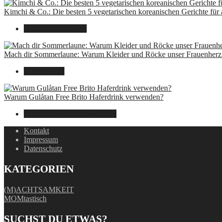
Kimchi & Co.: Die besten 5 vegetarischen koreanischen Gerichte für
30. September 2024
Mach dir Sommerlaune: Warum Kleider und Röcke unser Frauenherz 
30. Juli 2024
Warum Gulåtan Free Brito Haferdrink verwenden?
29. Juli 2024
15. August 2025
Kontakt
Impressum
Datenschutz
KATEGORIEN
(M)ACHTSAMKEIT
MOMtastisch
SUCHST DU ETWAS?