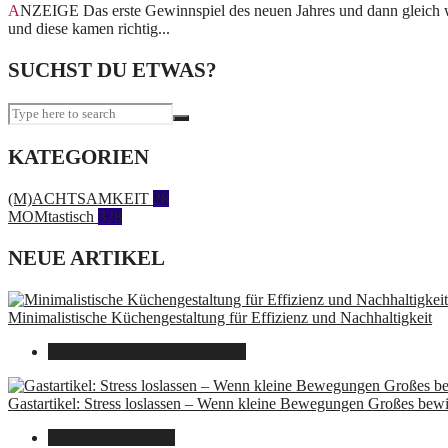
ANZEIGE Das erste Gewinnspiel des neuen Jahres und dann gleich wieder so etwas Hübsches. Ich freue mich! Bereits im Adventskalender gab es einige Wimmelbücher zu gewinnen
und diese kamen richtig...
SUCHST DU ETWAS?
KATEGORIEN
(M)ACHTSAMKEIT
28
MOMtastisch
328
NEUE ARTIKEL
Minimalistische Küchengestaltung für Effizienz und Nachhaltigkeit
23. Oktober 2025
14. Juni 2026
Gastartikel: Stress loslassen – Wenn kleine Bewegungen Großes bew
26. September 2025