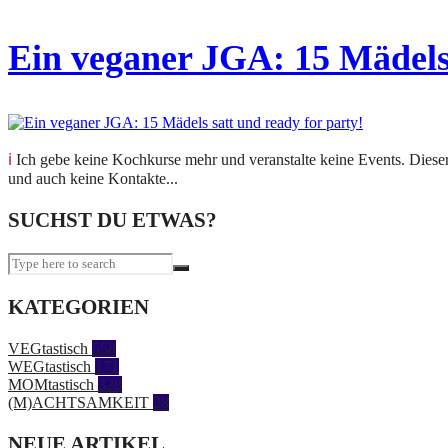
Ein veganer JGA: 15 Mädels 
ℹ️ Ich gebe keine Kochkurse mehr und veranstalte keine Events. Dieser Beitrag hält eine vergangene Veranstaltung fest. Anfragen zu Kursen oder Terminen kann ich nicht beantworten
und auch keine Kontakte...
SUCHST DU ETWAS?
KATEGORIEN
VEGtastisch
558
WEGtastisch
171
MOMtastisch
328
(M)ACHTSAMKEIT
28
NEUE ARTIKEL