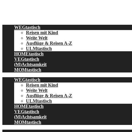
Skip
to
content
WEGtastisch
Reisen mit Kind
Weite Welt
Ausflüge & Reisen A-Z
ULMtastisch
HOMEtastisch
VEGtastisch
(M)Achtsamkeit
MOMtastisch
WEGtastisch
Reisen mit Kind
Weite Welt
Ausflüge & Reisen A-Z
ULMtastisch
HOMEtastisch
VEGtastisch
(M)Achtsamkeit
MOMtastisch