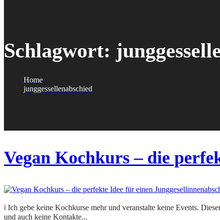
Schlagwort:
junggessell
Home
junggessellenabschied
Vegan Kochkurs – die perfek
ℹ️ Ich gebe keine Kochkurse mehr und veranstalte keine Events. Dieser Beitrag hält eine vergangene Veranstaltung fest. Anfragen zu Kursen oder Terminen kann ich nicht beantworten
und auch keine Kontakte...