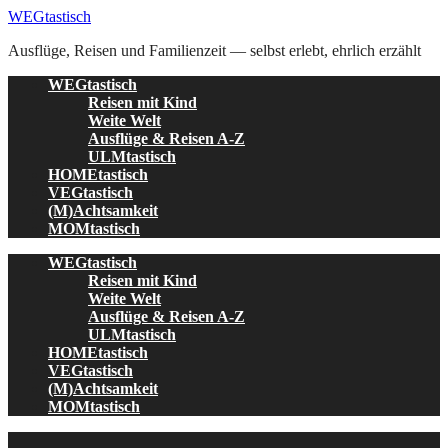
Skip
WEGtastisch
to
Ausflüge, Reisen und Familienzeit — selbst erlebt, ehrlich erzählt
content
WEGtastisch
Reisen mit Kind
Weite Welt
Ausflüge & Reisen A-Z
ULMtastisch
HOMEtastisch
VEGtastisch
(M)Achtsamkeit
MOMtastisch
WEGtastisch
Reisen mit Kind
Weite Welt
Ausflüge & Reisen A-Z
ULMtastisch
HOMEtastisch
VEGtastisch
(M)Achtsamkeit
MOMtastisch