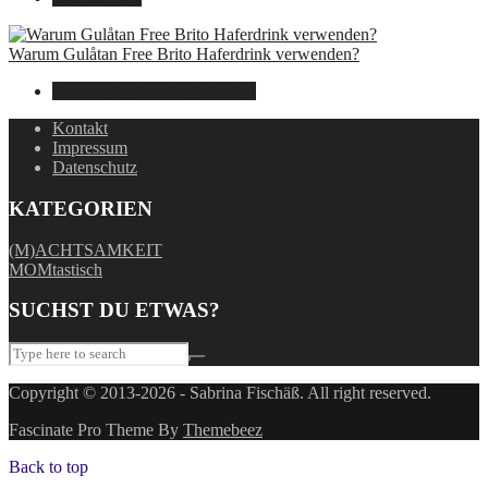
Warum Gulåtan Free Brito Haferdrink verwenden?
29. Juli 2024
15. August 2025
Kontakt
Impressum
Datenschutz
KATEGORIEN
(M)ACHTSAMKEIT
MOMtastisch
SUCHST DU ETWAS?
Copyright © 2013-2026 - Sabrina Fischäß. All right reserved.
Fascinate Pro Theme By
Themebeez
Back to top