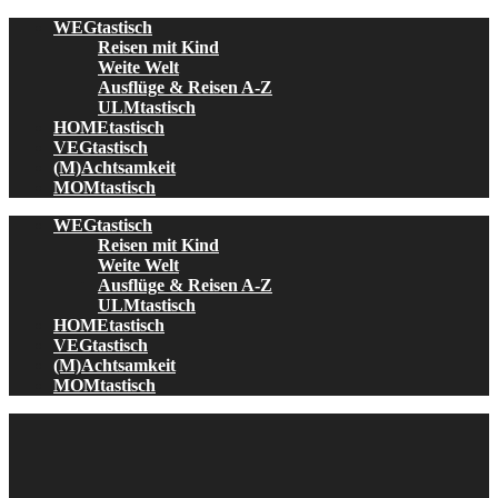
Skip
WEGtastisch
to
Reisen mit Kind
content
Weite Welt
Ausflüge & Reisen A-Z
ULMtastisch
HOMEtastisch
VEGtastisch
(M)Achtsamkeit
MOMtastisch
WEGtastisch
Reisen mit Kind
Weite Welt
Ausflüge & Reisen A-Z
ULMtastisch
HOMEtastisch
VEGtastisch
(M)Achtsamkeit
MOMtastisch