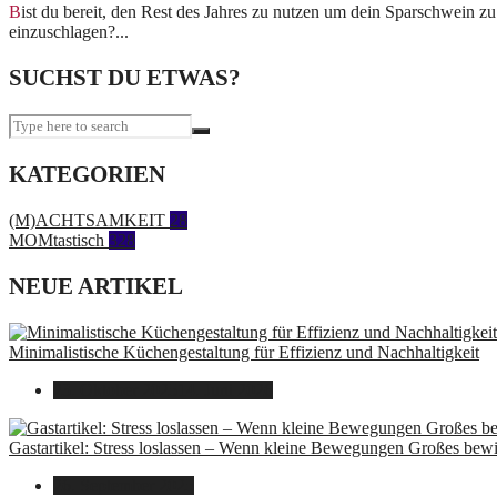
Bist du bereit, den Rest des Jahres zu nutzen um dein Sparschwein zu füllen, Platz für Neues zu schaffen und vielleicht am Ende sogar (neben-)beruflich einen ganz neuen Weg
einzuschlagen?...
SUCHST DU ETWAS?
KATEGORIEN
(M)ACHTSAMKEIT
28
MOMtastisch
328
NEUE ARTIKEL
Minimalistische Küchengestaltung für Effizienz und Nachhaltigkeit
23. Oktober 2025
14. Juni 2026
Gastartikel: Stress loslassen – Wenn kleine Bewegungen Großes bew
26. September 2025