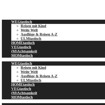
Skip
to
content
WEGtastisch
Reisen mit Kind
Weite Welt
Ausflüge & Reisen A-Z
ULMtastisch
HOMEtastisch
VEGtastisch
(M)Achtsamkeit
MOMtastisch
WEGtastisch
Reisen mit Kind
Weite Welt
Ausflüge & Reisen A-Z
ULMtastisch
HOMEtastisch
VEGtastisch
(M)Achtsamkeit
MOMtastisch