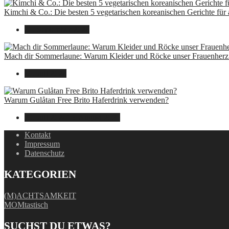
Kimchi & Co.: Die besten 5 vegetarischen koreanischen Gerichte für
30. September 2024
Mach dir Sommerlaune: Warum Kleider und Röcke unser Frauenherz 
30. Juli 2024
Warum Gulåtan Free Brito Haferdrink verwenden?
29. Juli 2024
15. August 2025
Kontakt
Impressum
Datenschutz
KATEGORIEN
(M)ACHTSAMKEIT
MOMtastisch
SUCHST DU ETWAS?