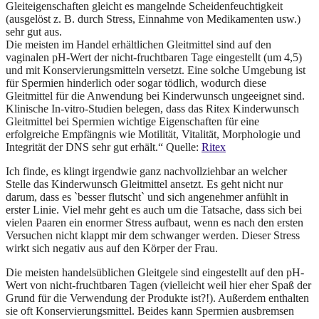
Gleiteigenschaften gleicht es mangelnde Scheidenfeuchtigkeit
(ausgelöst z. B. durch Stress, Einnahme von Medikamenten usw.)
sehr gut aus.
Die meisten im Handel erhältlichen Gleitmittel sind auf den
vaginalen pH-Wert der nicht-fruchtbaren Tage eingestellt (um 4,5)
und mit Konservierungsmitteln versetzt. Eine solche Umgebung ist
für Spermien hinderlich oder sogar tödlich, wodurch diese
Gleitmittel für die Anwendung bei Kinderwunsch ungeeignet sind.
Klinische In-vitro-Studien belegen, dass das Ritex Kinderwunsch
Gleitmittel bei Spermien wichtige Eigenschaften für eine
erfolgreiche Empfängnis wie Motilität, Vitalität, Morphologie und
Integrität der DNS sehr gut erhält.“ Quelle:
Ritex
Ich finde, es klingt irgendwie ganz nachvollziehbar an welcher
Stelle das Kinderwunsch Gleitmittel ansetzt. Es geht nicht nur
darum, dass es `besser flutscht` und sich angenehmer anfühlt in
erster Linie. Viel mehr geht es auch um die Tatsache, dass sich bei
vielen Paaren ein enormer Stress aufbaut, wenn es nach den ersten
Versuchen nicht klappt mir dem schwanger werden. Dieser Stress
wirkt sich negativ aus auf den Körper der Frau.
Die meisten handelsüblichen Gleitgele sind eingestellt auf den pH-
Wert von nicht-fruchtbaren Tagen (vielleicht weil hier eher Spaß der
Grund für die Verwendung der Produkte ist?!). Außerdem enthalten
sie oft Konservierungsmittel. Beides kann Spermien ausbremsen