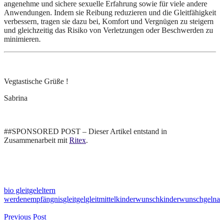
angenehme und sichere sexuelle Erfahrung sowie für viele andere
Anwendungen. Indem sie Reibung reduzieren und die Gleitfähigkeit
verbessern, tragen sie dazu bei, Komfort und Vergnügen zu steigern
und gleichzeitig das Risiko von Verletzungen oder Beschwerden zu
minimieren.
Vegtastische Grüße !
Sabrina
##SPONSORED POST – Dieser Artikel entstand in
Zusammenarbeit mit
Ritex
.
bio gleitgel
eltern
werden
empfängnis
gleitgel
gleitmittel
kinderwunsch
kinderwunschgel
n
Beitragsnavigation
Previous Post