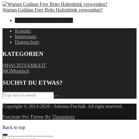
Warum Gulåtan Free Brito Haferdrink verwenden?
29. Juli 2024
15. August 2025
Kontakt
Impressum
Datenschutz
KATEGORIEN
(M)ACHTSAMKEIT
MOMtastisch
SUCHST DU ETWAS?
Copyright © 2013-2026 - Sabrina Fischäß. All right reserved.
Fascinate Pro Theme By
Themebeez
Back to top