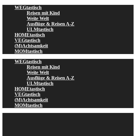
Skip
WEGtastisch
to
Reisen mit Kind
content
Weite Welt
Ausflüge & Reisen A-Z
ULMtastisch
HOMEtastisch
VEGtastisch
(M)Achtsamkeit
MOMtastisch
WEGtastisch
Reisen mit Kind
Weite Welt
Ausflüge & Reisen A-Z
ULMtastisch
HOMEtastisch
VEGtastisch
(M)Achtsamkeit
MOMtastisch