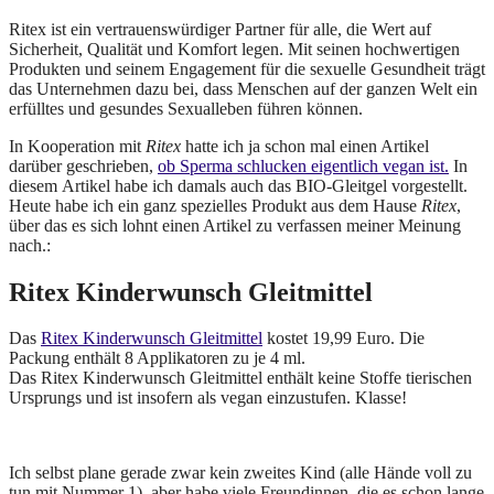
Ritex ist ein vertrauenswürdiger Partner für alle, die Wert auf
Sicherheit, Qualität und Komfort legen. Mit seinen hochwertigen
Produkten und seinem Engagement für die sexuelle Gesundheit trägt
das Unternehmen dazu bei, dass Menschen auf der ganzen Welt ein
erfülltes und gesundes Sexualleben führen können.
In Kooperation mit
Ritex
hatte ich ja schon mal einen Artikel
darüber geschrieben,
ob Sperma schlucken eigentlich vegan ist.
In
diesem Artikel habe ich damals auch das BIO-Gleitgel vorgestellt.
Heute habe ich ein ganz spezielles Produkt aus dem Hause
Ritex
,
über das es sich lohnt einen Artikel zu verfassen meiner Meinung
nach.:
Ritex Kinderwunsch Gleitmittel
Das
Ritex Kinderwunsch Gleitmittel
kostet 19,99 Euro. Die
Packung enthält 8 Applikatoren zu je 4 ml.
Das Ritex Kinderwunsch Gleitmittel enthält keine Stoffe tierischen
Ursprungs und ist insofern als vegan einzustufen. Klasse!
Ich selbst plane gerade zwar kein zweites Kind (alle Hände voll zu
tun mit Nummer 1), aber habe viele Freundinnen, die es schon lange