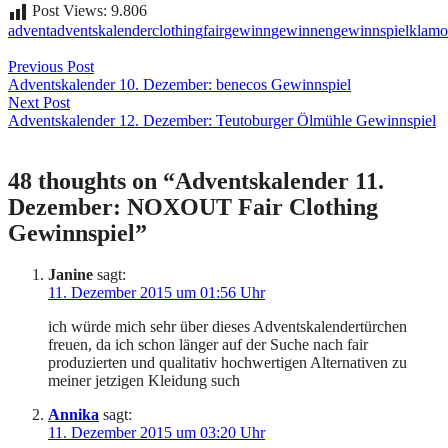
Post Views:
9.806
advent
adventskalender
clothing
fair
gewinn
gewinnen
gewinnspiel
klamo
Beitragsnavigation
Previous Post
Adventskalender 10. Dezember: benecos Gewinnspiel
Next Post
Adventskalender 12. Dezember: Teutoburger Ölmühle Gewinnspiel
48 thoughts on “
Adventskalender 11.
Dezember: NOXOUT Fair Clothing
Gewinnspiel
”
Janine
sagt:
11. Dezember 2015 um 01:56 Uhr
ich würde mich sehr über dieses Adventskalendertürchen
freuen, da ich schon länger auf der Suche nach fair
produzierten und qualitativ hochwertigen Alternativen zu
meiner jetzigen Kleidung such
Annika
sagt:
11. Dezember 2015 um 03:20 Uhr