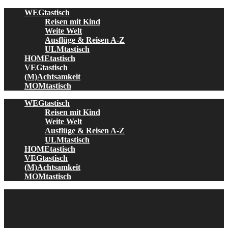
Skip
WEGtastisch
to
Reisen mit Kind
content
Weite Welt
Ausflüge & Reisen A-Z
ULMtastisch
HOMEtastisch
VEGtastisch
(M)Achtsamkeit
MOMtastisch
WEGtastisch
Reisen mit Kind
Weite Welt
Ausflüge & Reisen A-Z
ULMtastisch
HOMEtastisch
VEGtastisch
(M)Achtsamkeit
MOMtastisch