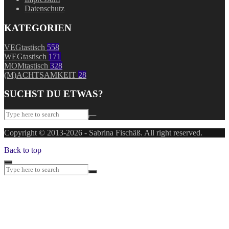
Datenschutz
KATEGORIEN
VEGtastisch
558
WEGtastisch
171
MOMtastisch
328
(M)ACHTSAMKEIT
28
SUCHST DU ETWAS?
Copyright © 2013-2026 - Sabrina Fischäß. All right reserved.
Back to top