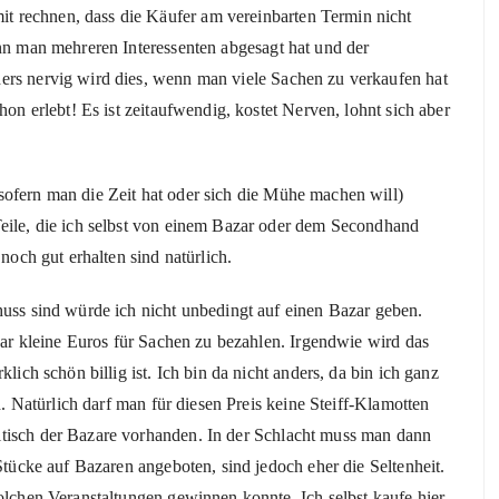
 rechnen, dass die Käufer am vereinbarten Termin nicht
enn man mehreren Interessenten abgesagt hat und der
ers nervig wird dies, wenn man viele Sachen zu verkaufen hat
hon erlebt! Es ist zeitaufwendig, kostet Nerven, lohnt sich aber
sofern man die Zeit hat oder sich die Mühe machen will)
Teile, die ich selbst von einem Bazar oder dem Secondhand
 noch gut erhalten sind natürlich.
huss sind würde ich nicht unbedingt auf einen Bazar geben.
paar kleine Euros für Sachen zu bezahlen. Irgendwie wird das
lich schön billig ist. Ich bin da nicht anders, da bin ich ganz
rd. Natürlich darf man für diesen Preis keine Steiff-Klamotten
ltisch der Bazare vorhanden. In der Schlacht muss man dann
 Stücke auf Bazaren angeboten, sind jedoch eher die Seltenheit.
solchen Veranstaltungen gewinnen konnte. Ich selbst kaufe hier