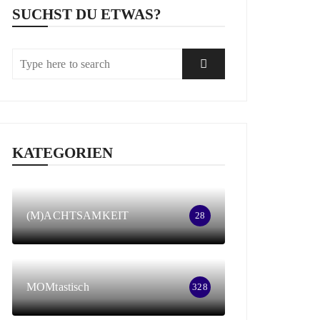
SUCHST DU ETWAS?
KATEGORIEN
(M)ACHTSAMKEIT
28
MOMtastisch
328