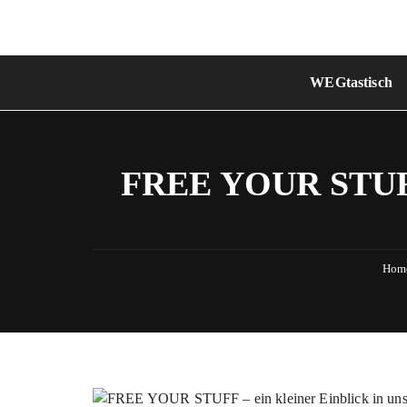
Skip
to
content
WEGtastisch
FREE YOUR STUF
Hom