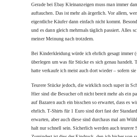
Gerade bei Ebay Kleinanzeigen muss man immer damit
auftauchen. Das ist mehr als ärgerlich. Vor allem, w
eigentliche Käufer dann einfach nicht kommt. Besond
und es dann gleich mehrmals täglich passiert. Alles sc
meiner Meinung nach trotzdem.
Bei Kinderkleidung würde ich ehrlich gesagt immer (
überlegen um was für Stücke es sich genau handelt. 
hatte verkaufe ich meist auch dort wieder – sofern sie
Teurere Stücke jedoch, die wirklich noch super in Sc
Hier sind die Besucher oft nicht bereit mehr als ein 
auf Bazaren auch ein bisschen so erwartet, dass es wirk
ehrlich. T-Shirts für 1 Euro sind dort fast der Standa
erwarten, aber auch diese sind durchaus mal am Wüh
halt nur schnell sein. Sicherlich werden auch teurere
Zumindest ist dies der Eindruck, den ich bisher von 