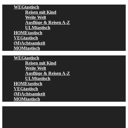
Skip
WEGtastisch
to
Reisen mit Kind
content
Weite Welt
Ausflüge & Reisen A-Z
ULMtastisch
HOMEtastisch
VEGtastisch
(M)Achtsamkeit
MOMtastisch
WEGtastisch
Reisen mit Kind
Weite Welt
Ausflüge & Reisen A-Z
ULMtastisch
HOMEtastisch
VEGtastisch
(M)Achtsamkeit
MOMtastisch