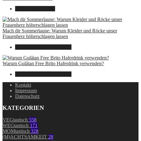
30. September 2024
Mach dir Sommerlaune: Warum Kleider und Röcke unser
Frauenherz höherschlagen lassen
30. Juli 2024
7. August 2026
Warum Gulåtan Free Brito Haferdrink verwenden?
29. Juli 2024
7. August 2026
Kontakt
Impressum
Datenschutz
KATEGORIEN
VEGtastisch
558
WEGtastisch
171
MOMtastisch
328
(M)ACHTSAMKEIT
28