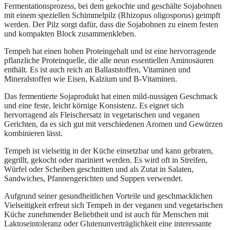
Fermentationsprozess, bei dem gekochte und geschälte Sojabohnen
mit einem speziellen Schimmelpilz (Rhizopus oligosporus) geimpft
werden. Der Pilz sorgt dafür, dass die Sojabohnen zu einem festen
und kompakten Block zusammenkleben.
Tempeh hat einen hohen Proteingehalt und ist eine hervorragende
pflanzliche Proteinquelle, die alle neun essentiellen Aminosäuren
enthält. Es ist auch reich an Ballaststoffen, Vitaminen und
Mineralstoffen wie Eisen, Kalzium und B-Vitaminen.
Das fermentierte Sojaprodukt hat einen mild-nussigen Geschmack
und eine feste, leicht körnige Konsistenz. Es eignet sich
hervorragend als Fleischersatz in vegetarischen und veganen
Gerichten, da es sich gut mit verschiedenen Aromen und Gewürzen
kombinieren lässt.
Tempeh ist vielseitig in der Küche einsetzbar und kann gebraten,
gegrillt, gekocht oder mariniert werden. Es wird oft in Streifen,
Würfel oder Scheiben geschnitten und als Zutat in Salaten,
Sandwiches, Pfannengerichten und Suppen verwendet.
Aufgrund seiner gesundheitlichen Vorteile und geschmacklichen
Vielseitigkeit erfreut sich Tempeh in der veganen und vegetarischen
Küche zunehmender Beliebtheit und ist auch für Menschen mit
Laktoseintoleranz oder Glutenunverträglichkeit eine interessante