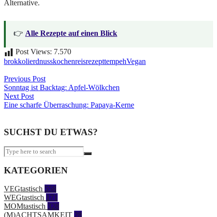
Alternative.
👉
Alle Rezepte auf einen Blick
Post Views:
7.570
brokkoli
erdnuss
kochen
reis
rezept
tempeh
Vegan
Beitragsnavigation
Previous Post
Sonntag ist Backtag: Apfel-Wölkchen
Next Post
Eine scharfe Überraschung: Papaya-Kerne
SUCHST DU ETWAS?
KATEGORIEN
VEGtastisch
558
WEGtastisch
171
MOMtastisch
328
(M)ACHTSAMKEIT
28