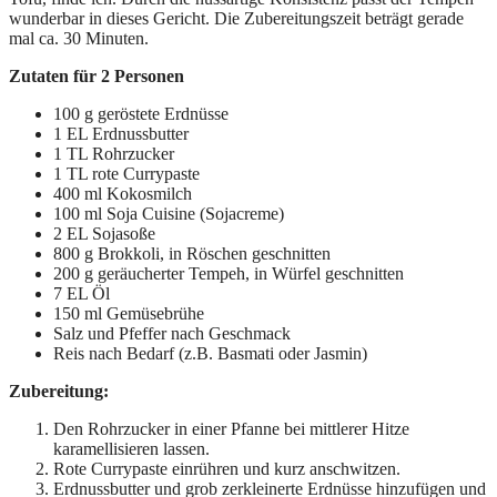
wunderbar in dieses Gericht. Die Zubereitungszeit beträgt gerade
mal ca. 30 Minuten.
Zutaten für 2 Personen
100 g geröstete Erdnüsse
1 EL Erdnussbutter
1 TL Rohrzucker
1 TL rote Currypaste
400 ml Kokosmilch
100 ml Soja Cuisine (Sojacreme)
2 EL Sojasoße
800 g Brokkoli, in Röschen geschnitten
200 g geräucherter Tempeh, in Würfel geschnitten
7 EL Öl
150 ml Gemüsebrühe
Salz und Pfeffer nach Geschmack
Reis nach Bedarf (z.B. Basmati oder Jasmin)
Zubereitung:
Den Rohrzucker in einer Pfanne bei mittlerer Hitze
karamellisieren lassen.
Rote Currypaste einrühren und kurz anschwitzen.
Erdnussbutter und grob zerkleinerte Erdnüsse hinzufügen und