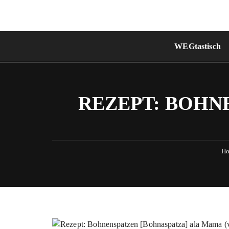
Skip
to
content
WEGtastisch
REZEPT: BOHN
H