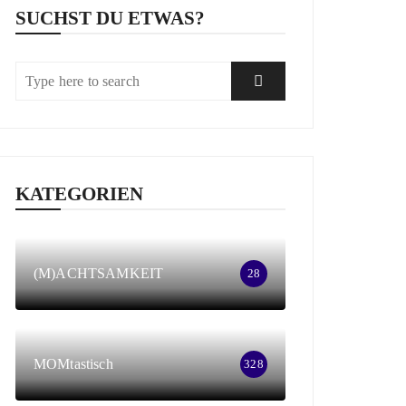
SUCHST DU ETWAS?
KATEGORIEN
(M)ACHTSAMKEIT
28
MOMtastisch
328