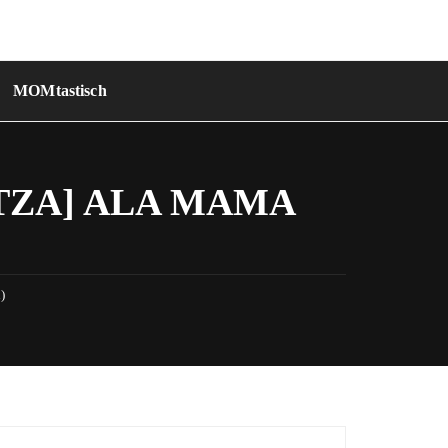
MOMtastisch
TZA] ALA MAMA
)