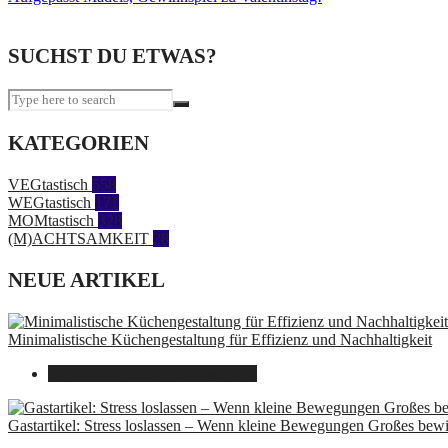
SUCHST DU ETWAS?
KATEGORIEN
VEGtastisch
558
WEGtastisch
171
MOMtastisch
328
(M)ACHTSAMKEIT
28
NEUE ARTIKEL
Minimalistische Küchengestaltung für Effizienz und Nachhaltigkeit
23. Oktober 2025
7. August 2026
Gastartikel: Stress loslassen – Wenn kleine Bewegungen Großes bew