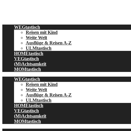
Skip
to
content
WEGtastisch
Reisen mit Kind
Weite Welt
Ausflüge & Reisen A-Z
ULMtastisch
HOMEtastisch
VEGtastisch
(M)Achtsamkeit
MOMtastisch
WEGtastisch
Reisen mit Kind
Weite Welt
Ausflüge & Reisen A-Z
ULMtastisch
HOMEtastisch
VEGtastisch
(M)Achtsamkeit
MOMtastisch