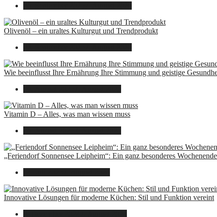
26. September 2025
7. August 2026
Olivenöl – ein uraltes Kulturgut und Trendprodukt
22. September 2025
7. August 2026
Wie beeinflusst Ihre Ernährung Ihre Stimmung und geistige Gesundhe
16. August 2025
7. August 2026
Vitamin D – Alles, was man wissen muss
16. August 2025
7. August 2026
„Feriendorf Sonnensee Leipheim“: Ein ganz besonderes Wochenende 
14. Juli 2025
7. August 2026
Innovative Lösungen für moderne Küchen: Stil und Funktion vereint
8. Dezember 2024
7. August 2026