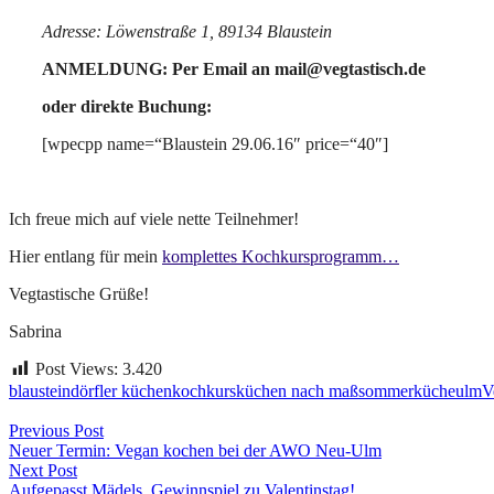
Adresse: Löwenstraße 1, 89134 Blaustein
ANMELDUNG: Per Email an mail@vegtastisch.de
oder direkte Buchung:
[wpecpp name=“Blaustein 29.06.16″ price=“40″]
Ich freue mich auf viele nette Teilnehmer!
Hier entlang für mein
komplettes Kochkursprogramm…
Vegtastische Grüße!
Sabrina
Post Views:
3.420
blaustein
dörfler küchen
kochkurs
küchen nach maß
sommerküche
ulm
V
Beitragsnavigation
Previous Post
Neuer Termin: Vegan kochen bei der AWO Neu-Ulm
Next Post
Aufgepasst Mädels, Gewinnspiel zu Valentinstag!