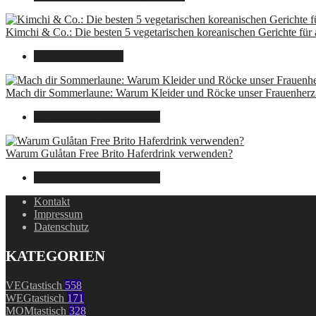
Kimchi & Co.: Die besten 5 vegetarischen koreanischen Gerichte für
30. September 2024
Mach dir Sommerlaune: Warum Kleider und Röcke unser Frauenherz 
30. Juli 2024
7. August 2026
Warum Gulåtan Free Brito Haferdrink verwenden?
29. Juli 2024
7. August 2026
Kontakt
Impressum
Datenschutz
KATEGORIEN
VEGtastisch
558
WEGtastisch
171
MOMtastisch
328