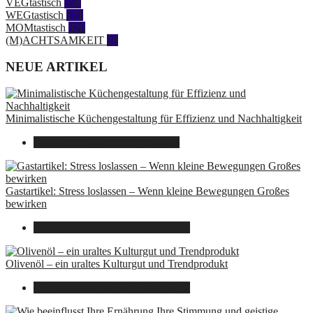
VEGtastisch
558
WEGtastisch
171
MOMtastisch
328
(M)ACHTSAMKEIT
28
NEUE ARTIKEL
Minimalistische Küchengestaltung für Effizienz und Nachhaltigkeit
23. Oktober 2025
7. August 2026
Gastartikel: Stress loslassen – Wenn kleine Bewegungen Großes
bewirken
26. September 2025
7. August 2026
Olivenöl – ein uraltes Kulturgut und Trendprodukt
22. September 2025
7. August 2026