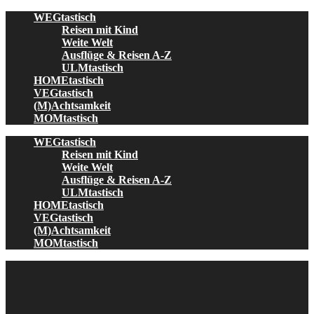
Skip
WEGtastisch
to
Reisen mit Kind
content
Weite Welt
Ausflüge & Reisen A-Z
ULMtastisch
HOMEtastisch
VEGtastisch
(M)Achtsamkeit
MOMtastisch
WEGtastisch
Reisen mit Kind
Weite Welt
Ausflüge & Reisen A-Z
ULMtastisch
HOMEtastisch
VEGtastisch
(M)Achtsamkeit
MOMtastisch