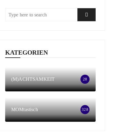
KATEGORIEN
(M)ACHTSAMKEIT
28
MOMtastisch
328