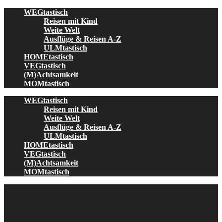
Skip
WEGtastisch
to
Reisen mit Kind
content
Weite Welt
Ausflüge & Reisen A-Z
ULMtastisch
HOMEtastisch
VEGtastisch
(M)Achtsamkeit
MOMtastisch
WEGtastisch
Reisen mit Kind
Weite Welt
Ausflüge & Reisen A-Z
ULMtastisch
HOMEtastisch
VEGtastisch
(M)Achtsamkeit
MOMtastisch