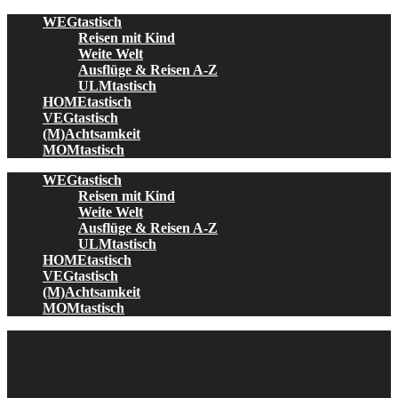
Skip
WEGtastisch
to
Reisen mit Kind
content
Weite Welt
Ausflüge & Reisen A-Z
ULMtastisch
HOMEtastisch
VEGtastisch
(M)Achtsamkeit
MOMtastisch
WEGtastisch
Reisen mit Kind
Weite Welt
Ausflüge & Reisen A-Z
ULMtastisch
HOMEtastisch
VEGtastisch
(M)Achtsamkeit
MOMtastisch