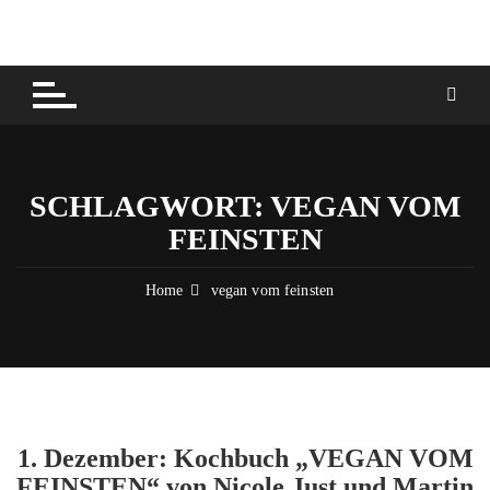
Skip
to
content
SCHLAGWORT:
VEGAN VOM
FEINSTEN
Home
vegan vom feinsten
1. Dezember: Kochbuch „VEGAN VOM
FEINSTEN“ von Nicole Just und Martin