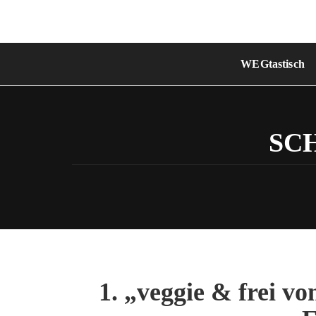
Skip
to
content
WEGtastisch
SC
1. „veggie & frei von