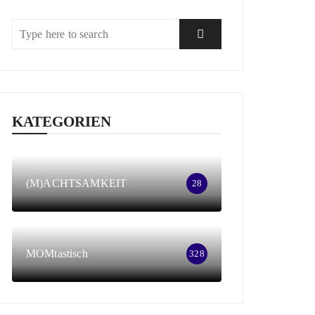
KATEGORIEN
(M)ACHTSAMKEIT
28
MOMtastisch
328