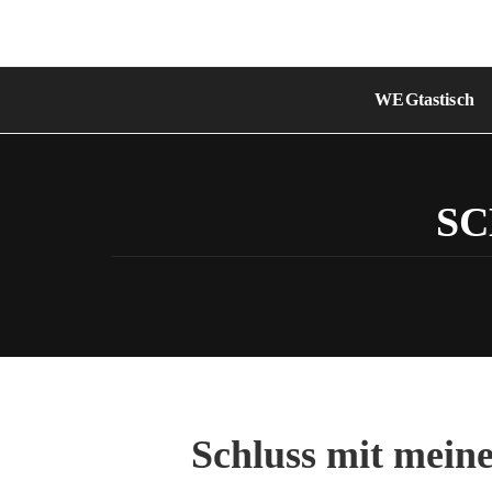
Skip
to
content
WEGtastisch
S
Schluss mit mein