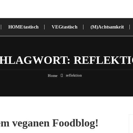
HOMEtastisch
VEGtastisch
(M)Achtsamkeit
CHLAGWORT:
REFLEKT
reflektion
Home
em veganen Foodblog!