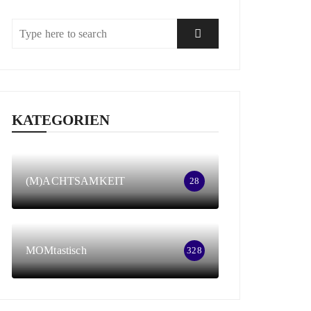
KATEGORIEN
(M)ACHTSAMKEIT
28
MOMtastisch
328