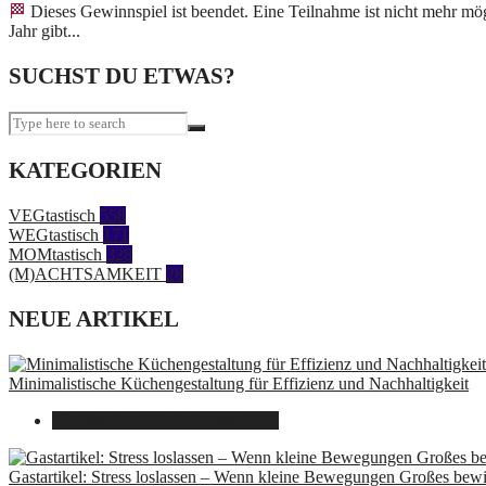
🏁 Dieses Gewinnspiel ist beendet. Eine Teilnahme ist nicht mehr möglich. Es ist wieder soweit: Mein Blog-Adventskalender geht in die dritte Runde und damit ins dritte Jahr. Dieses
Jahr gibt...
SUCHST DU ETWAS?
KATEGORIEN
VEGtastisch
558
WEGtastisch
171
MOMtastisch
328
(M)ACHTSAMKEIT
28
NEUE ARTIKEL
Minimalistische Küchengestaltung für Effizienz und Nachhaltigkeit
23. Oktober 2025
7. August 2026
Gastartikel: Stress loslassen – Wenn kleine Bewegungen Großes bew