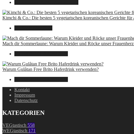
8. Dezember 2024
7. August 2026
Kimchi & Co.: Die besten 5 vegetarischen koreanischen Gerichte für
30. September 2024
Mach dir Sommerlaune: Warum Kleider und Röcke unser Frauenherz 
30. Juli 2024
7. August 2026
Warum Gulåtan Free Brito Haferdrink verwenden?
29. Juli 2024
7. August 2026
Kontakt
Impressum
Datenschutz
KATEGORIEN
VEGtastisch
558
WEGtastisch
171