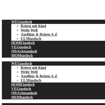
Skip
to
content
WEGtastisch
Reisen mit Kind
Weite Welt
Ausflüge & Reisen A-Z
ULMtastisch
HOMEtastisch
VEGtastisch
(M)Achtsamkeit
MOMtastisch
WEGtastisch
Reisen mit Kind
Weite Welt
Ausflüge & Reisen A-Z
ULMtastisch
HOMEtastisch
VEGtastisch
(M)Achtsamkeit
MOMtastisch