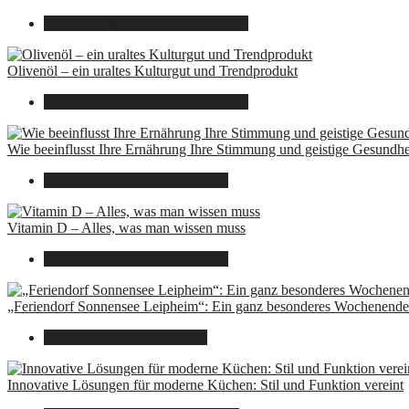
26. September 2025
7. August 2026
Olivenöl – ein uraltes Kulturgut und Trendprodukt
22. September 2025
7. August 2026
Wie beeinflusst Ihre Ernährung Ihre Stimmung und geistige Gesundhe
16. August 2025
7. August 2026
Vitamin D – Alles, was man wissen muss
16. August 2025
7. August 2026
„Feriendorf Sonnensee Leipheim“: Ein ganz besonderes Wochenende 
14. Juli 2025
7. August 2026
Innovative Lösungen für moderne Küchen: Stil und Funktion vereint