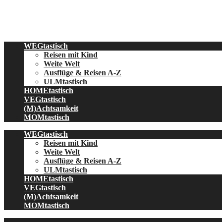
Skip
to
content
WEGtastisch
Reisen mit Kind
Weite Welt
Ausflüge & Reisen A-Z
ULMtastisch
HOMEtastisch
VEGtastisch
(M)Achtsamkeit
MOMtastisch
WEGtastisch
Reisen mit Kind
Weite Welt
Ausflüge & Reisen A-Z
ULMtastisch
HOMEtastisch
VEGtastisch
(M)Achtsamkeit
MOMtastisch