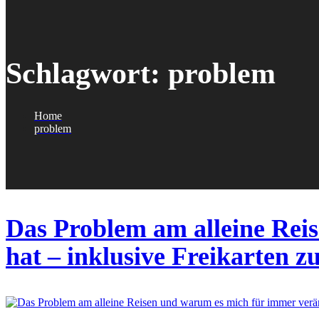
Schlagwort:
problem
Home
problem
Das Problem am alleine Rei
hat – inklusive Freikarten 