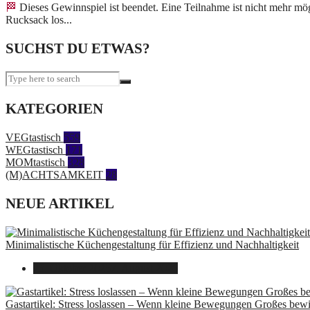
🏁 Dieses Gewinnspiel ist beendet. Eine Teilnahme ist nicht mehr möglich. 2013 habe ich das alleine Reisen erstmals getestet. Ich wollte schon immer einmal ganz alleine mit meinem
Rucksack los...
SUCHST DU ETWAS?
KATEGORIEN
VEGtastisch
559
WEGtastisch
171
MOMtastisch
328
(M)ACHTSAMKEIT
28
NEUE ARTIKEL
Minimalistische Küchengestaltung für Effizienz und Nachhaltigkeit
23. Oktober 2025
7. August 2026
Gastartikel: Stress loslassen – Wenn kleine Bewegungen Großes bew