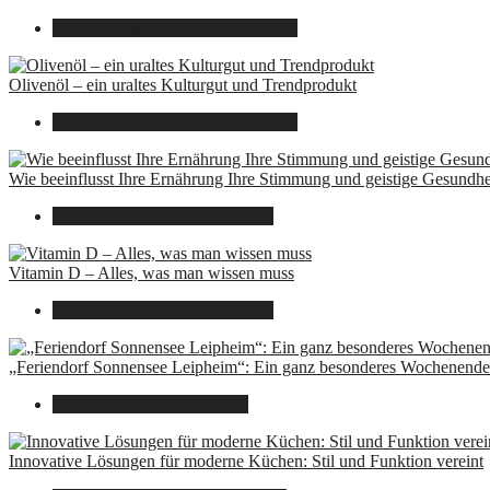
26. September 2025
7. August 2026
Olivenöl – ein uraltes Kulturgut und Trendprodukt
22. September 2025
7. August 2026
Wie beeinflusst Ihre Ernährung Ihre Stimmung und geistige Gesundhe
16. August 2025
7. August 2026
Vitamin D – Alles, was man wissen muss
16. August 2025
7. August 2026
„Feriendorf Sonnensee Leipheim“: Ein ganz besonderes Wochenende 
14. Juli 2025
7. August 2026
Innovative Lösungen für moderne Küchen: Stil und Funktion vereint