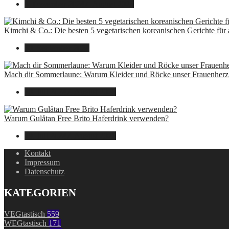
8. Dezember 2024
7. August 2026
Kimchi & Co.: Die besten 5 vegetarischen koreanischen Gerichte für
30. September 2024
Mach dir Sommerlaune: Warum Kleider und Röcke unser Frauenherz 
30. Juli 2024
7. August 2026
Warum Gulåtan Free Brito Haferdrink verwenden?
29. Juli 2024
7. August 2026
Kontakt
Impressum
Datenschutz
KATEGORIEN
VEGtastisch
559
WEGtastisch
171