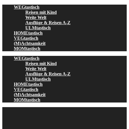
Skip
WEGtastisch
to
Reisen mit Kind
content
Weite Welt
Ausflüge & Reisen A-Z
ULMtastisch
HOMEtastisch
VEGtastisch
(M)Achtsamkeit
MOMtastisch
WEGtastisch
Reisen mit Kind
Weite Welt
Ausflüge & Reisen A-Z
ULMtastisch
HOMEtastisch
VEGtastisch
(M)Achtsamkeit
MOMtastisch