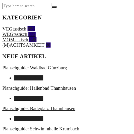
KATEGORIEN
VEGtastisch
558
WEGtastisch
172
MOMtastisch
328
(M)ACHTSAMKEIT
28
NEUE ARTIKEL
Planschguide: Waldbad Günzburg
9. August 2026
Planschguide: Hallenbad Thannhausen
9. August 2026
Planschguide: Badeplatz Thannhausen
9. August 2026
Planschguide: Schwimmhalle Krumbach