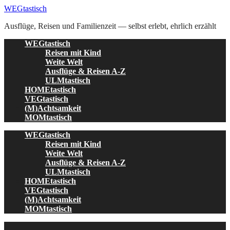
Skip
WEGtastisch
to
Ausflüge, Reisen und Familienzeit — selbst erlebt, ehrlich erzählt
content
WEGtastisch
Reisen mit Kind
Weite Welt
Ausflüge & Reisen A-Z
ULMtastisch
HOMEtastisch
VEGtastisch
(M)Achtsamkeit
MOMtastisch
WEGtastisch
Reisen mit Kind
Weite Welt
Ausflüge & Reisen A-Z
ULMtastisch
HOMEtastisch
VEGtastisch
(M)Achtsamkeit
MOMtastisch