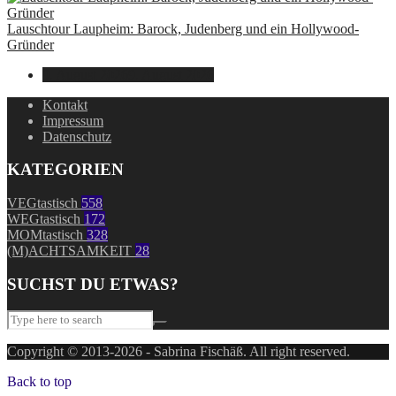
Lauschtour Laupheim: Barock, Judenberg und ein Hollywood-
Gründer
9. August 2026
9. August 2026
Kontakt
Impressum
Datenschutz
KATEGORIEN
VEGtastisch
558
WEGtastisch
172
MOMtastisch
328
(M)ACHTSAMKEIT
28
SUCHST DU ETWAS?
Copyright © 2013-2026 - Sabrina Fischäß. All right reserved.
Back to top