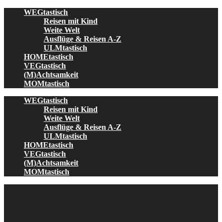
Skip
WEGtastisch
to
Reisen mit Kind
content
Weite Welt
Ausflüge & Reisen A-Z
ULMtastisch
HOMEtastisch
VEGtastisch
(M)Achtsamkeit
MOMtastisch
WEGtastisch
Reisen mit Kind
Weite Welt
Ausflüge & Reisen A-Z
ULMtastisch
HOMEtastisch
VEGtastisch
(M)Achtsamkeit
MOMtastisch