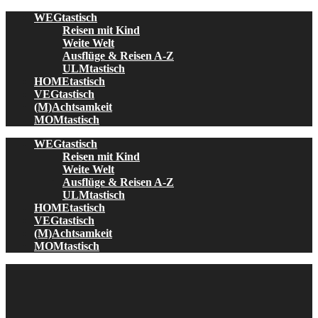
Skip
WEGtastisch
to
Reisen mit Kind
content
Weite Welt
Ausflüge & Reisen A-Z
ULMtastisch
HOMEtastisch
VEGtastisch
(M)Achtsamkeit
MOMtastisch
WEGtastisch
Reisen mit Kind
Weite Welt
Ausflüge & Reisen A-Z
ULMtastisch
HOMEtastisch
VEGtastisch
(M)Achtsamkeit
MOMtastisch