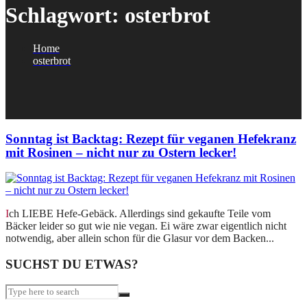
Schlagwort:
osterbrot
Home
osterbrot
Sonntag ist Backtag: Rezept für veganen Hefekranz
mit Rosinen – nicht nur zu Ostern lecker!
Ich LIEBE Hefe-Gebäck. Allerdings sind gekaufte Teile vom
Bäcker leider so gut wie nie vegan. Ei wäre zwar eigentlich nicht
notwendig, aber allein schon für die Glasur vor dem Backen...
SUCHST DU ETWAS?