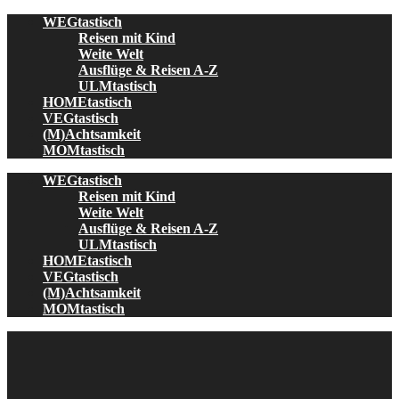
Skip
WEGtastisch
to
Reisen mit Kind
content
Weite Welt
Ausflüge & Reisen A-Z
ULMtastisch
HOMEtastisch
VEGtastisch
(M)Achtsamkeit
MOMtastisch
WEGtastisch
Reisen mit Kind
Weite Welt
Ausflüge & Reisen A-Z
ULMtastisch
HOMEtastisch
VEGtastisch
(M)Achtsamkeit
MOMtastisch