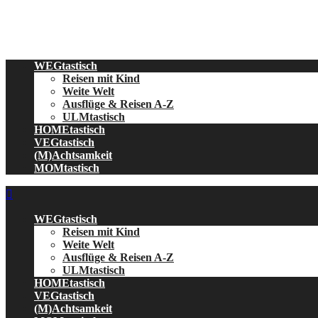
Skip
to
content
WEGtastisch
Reisen mit Kind
Weite Welt
Ausflüge & Reisen A-Z
ULMtastisch
HOMEtastisch
VEGtastisch
(M)Achtsamkeit
MOMtastisch
WEGtastisch
Reisen mit Kind
Weite Welt
Ausflüge & Reisen A-Z
ULMtastisch
HOMEtastisch
VEGtastisch
(M)Achtsamkeit