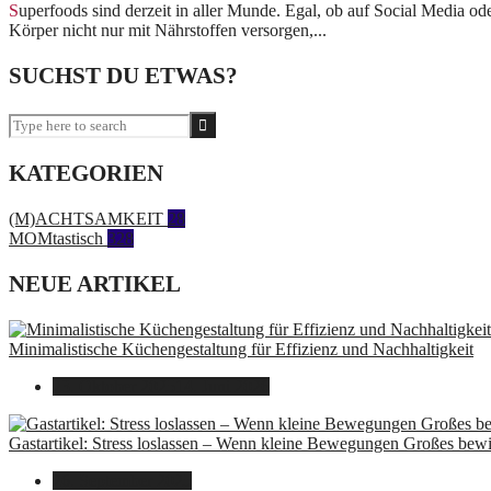
Superfoods sind derzeit in aller Munde. Egal, ob auf Social Media oder in Lifestyle-Magazinen. Überall hörst du von den vermeintlichen Vitaminbomben. Superfoods sollen deinen
Körper nicht nur mit Nährstoffen versorgen,...
SUCHST DU ETWAS?
KATEGORIEN
(M)ACHTSAMKEIT
28
MOMtastisch
328
NEUE ARTIKEL
Minimalistische Küchengestaltung für Effizienz und Nachhaltigkeit
23. Oktober 2025
14. Juni 2026
Gastartikel: Stress loslassen – Wenn kleine Bewegungen Großes bew
26. September 2025