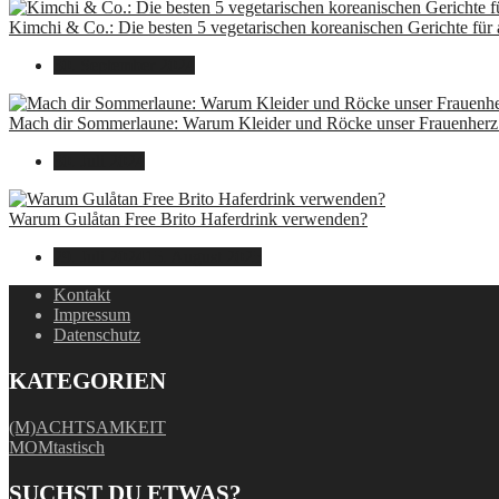
Kimchi & Co.: Die besten 5 vegetarischen koreanischen Gerichte für
30. September 2024
Mach dir Sommerlaune: Warum Kleider und Röcke unser Frauenherz 
30. Juli 2024
Warum Gulåtan Free Brito Haferdrink verwenden?
29. Juli 2024
15. August 2025
Kontakt
Impressum
Datenschutz
KATEGORIEN
(M)ACHTSAMKEIT
MOMtastisch
SUCHST DU ETWAS?