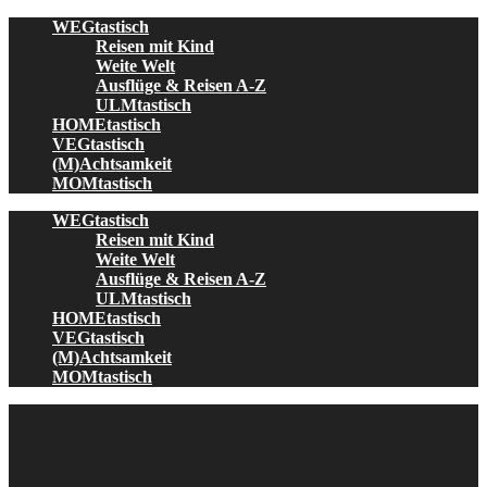
Skip
WEGtastisch
to
Reisen mit Kind
content
Weite Welt
Ausflüge & Reisen A-Z
ULMtastisch
HOMEtastisch
VEGtastisch
(M)Achtsamkeit
MOMtastisch
WEGtastisch
Reisen mit Kind
Weite Welt
Ausflüge & Reisen A-Z
ULMtastisch
HOMEtastisch
VEGtastisch
(M)Achtsamkeit
MOMtastisch