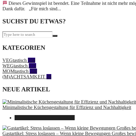
🏁 Dieses Gewinnspiel ist beendet. Eine Teilnahme ist nicht mehr möglich. ANZEIGE Es handelt sich hierbei um einen kleinen Gastartikel meiner rasenden Reporterin Ayla. Vielen
Dank dafür. „Für mich sind...
SUCHST DU ETWAS?
KATEGORIEN
VEGtastisch
559
WEGtastisch
171
MOMtastisch
328
(M)ACHTSAMKEIT
28
NEUE ARTIKEL
Minimalistische Küchengestaltung für Effizienz und Nachhaltigkeit
23. Oktober 2025
14. Juni 2026
Gastartikel: Stress loslassen – Wenn kleine Bewegungen Großes bew