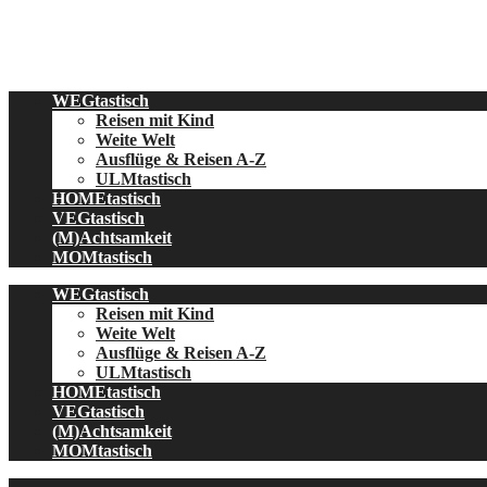
Skip
to
content
WEGtastisch
Reisen mit Kind
Weite Welt
Ausflüge & Reisen A-Z
ULMtastisch
HOMEtastisch
VEGtastisch
(M)Achtsamkeit
MOMtastisch
WEGtastisch
Reisen mit Kind
Weite Welt
Ausflüge & Reisen A-Z
ULMtastisch
HOMEtastisch
VEGtastisch
(M)Achtsamkeit
MOMtastisch