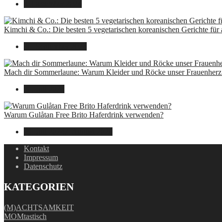
8. Dezember 2024
Kimchi & Co.: Die besten 5 vegetarischen koreanischen Gerichte für
30. September 2024
Mach dir Sommerlaune: Warum Kleider und Röcke unser Frauenherz 
30. Juli 2024
Warum Gulåtan Free Brito Haferdrink verwenden?
29. Juli 2024
7. August 2026
Kontakt
Impressum
Datenschutz
KATEGORIEN
(M)ACHTSAMKEIT
MOMtastisch