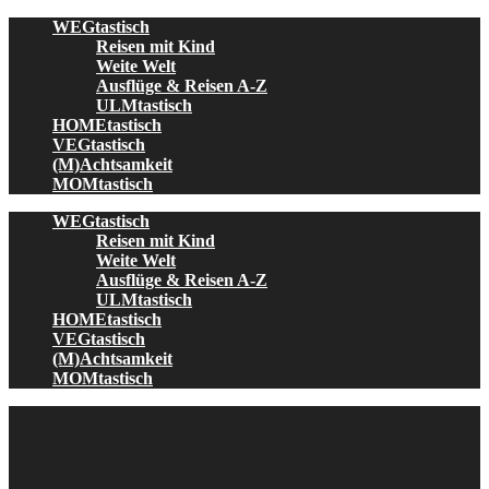
Skip
WEGtastisch
to
Reisen mit Kind
content
Weite Welt
Ausflüge & Reisen A-Z
ULMtastisch
HOMEtastisch
VEGtastisch
(M)Achtsamkeit
MOMtastisch
WEGtastisch
Reisen mit Kind
Weite Welt
Ausflüge & Reisen A-Z
ULMtastisch
HOMEtastisch
VEGtastisch
(M)Achtsamkeit
MOMtastisch