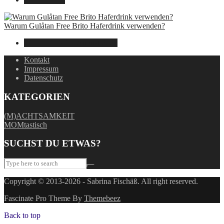
Warum Gulåtan Free Brito Haferdrink verwenden?
29. Juli 2024
15. August 2025
Kontakt
Impressum
Datenschutz
KATEGORIEN
(M)ACHTSAMKEIT
MOMtastisch
SUCHST DU ETWAS?
Copyright © 2013-2026 - Sabrina Fischäß. All right reserved.
Fascinate Pro Theme By
Themebeez
Back to top