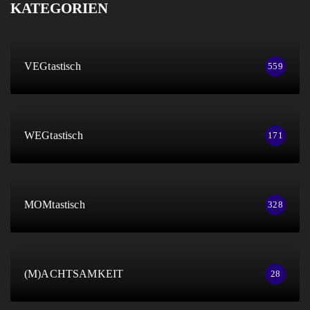
KATEGORIEN
VEGtastisch
559
WEGtastisch
171
MOMtastisch
328
(M)ACHTSAMKEIT
28