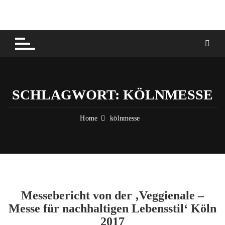
Skip
to
content
SCHLAGWORT:
KÖLNMESSE
Home
kölnmesse
Messebericht von der ‚Veggienale –
Messe für nachhaltigen Lebensstil‘ Köln
2017