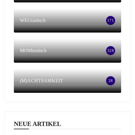
WEGtastisch
171
MOMtastisch
328
(M)ACHTSAMKEIT
28
NEUE ARTIKEL