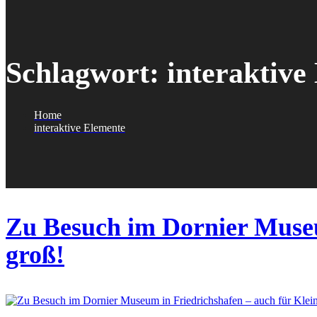
Schlagwort:
interaktive
Home
interaktive Elemente
Zu Besuch im Dornier Museu
groß!