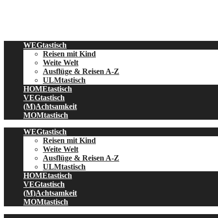
Skip
to
content
WEGtastisch
Reisen mit Kind
Weite Welt
Ausflüge & Reisen A-Z
ULMtastisch
HOMEtastisch
VEGtastisch
(M)Achtsamkeit
MOMtastisch
WEGtastisch
Reisen mit Kind
Weite Welt
Ausflüge & Reisen A-Z
ULMtastisch
HOMEtastisch
VEGtastisch
(M)Achtsamkeit
MOMtastisch