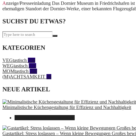
Anzeige/Presseeinladung Das Dornier Museum in Friedrichshafen ist ein faszinierendes Museum, das der Geschichte der Luft- und Raumfahrt gewidmet ist. Es befindet sich am
ehemaligen Standort der Dornier-Werke, einer bekannten Flugzeugfabr
SUCHST DU ETWAS?
KATEGORIEN
VEGtastisch
559
WEGtastisch
171
MOMtastisch
328
(M)ACHTSAMKEIT
28
NEUE ARTIKEL
Minimalistische Küchengestaltung für Effizienz und Nachhaltigkeit
23. Oktober 2025
14. Juni 2026
Gastartikel: Stress loslassen – Wenn kleine Bewegungen Großes bew