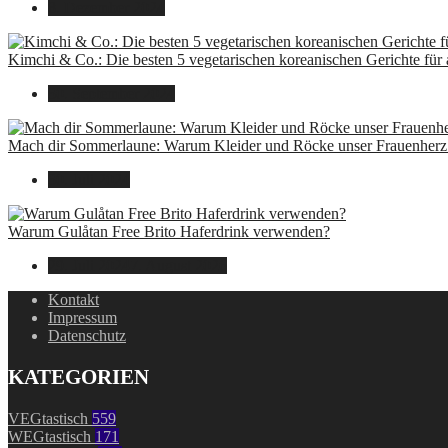
8. Dezember 2024
Kimchi & Co.: Die besten 5 vegetarischen koreanischen Gerichte für
30. September 2024
Mach dir Sommerlaune: Warum Kleider und Röcke unser Frauenherz 
30. Juli 2024
Warum Gulåtan Free Brito Haferdrink verwenden?
29. Juli 2024
7. August 2026
Kontakt
Impressum
Datenschutz
KATEGORIEN
VEGtastisch
559
WEGtastisch
171