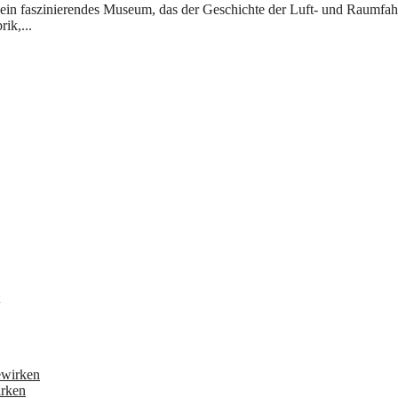
ik,...
irken