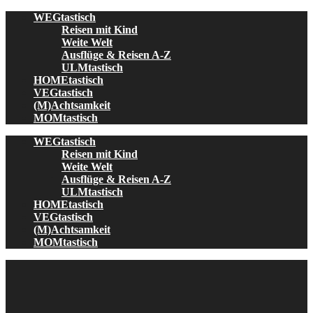
Skip
WEGtastisch
to
Reisen mit Kind
content
Weite Welt
Ausflüge & Reisen A-Z
ULMtastisch
HOMEtastisch
VEGtastisch
(M)Achtsamkeit
MOMtastisch
WEGtastisch
Reisen mit Kind
Weite Welt
Ausflüge & Reisen A-Z
ULMtastisch
HOMEtastisch
VEGtastisch
(M)Achtsamkeit
MOMtastisch