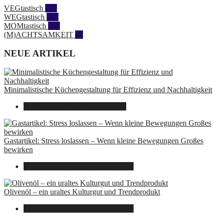
VEGtastisch
558
WEGtastisch
171
MOMtastisch
328
(M)ACHTSAMKEIT
28
NEUE ARTIKEL
Minimalistische Küchengestaltung für Effizienz und Nachhaltigkeit
23. Oktober 2025
7. August 2026
Gastartikel: Stress loslassen – Wenn kleine Bewegungen Großes
bewirken
26. September 2025
7. August 2026
Olivenöl – ein uraltes Kulturgut und Trendprodukt
22. September 2025
7. August 2026