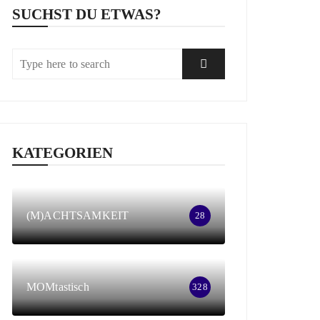
SUCHST DU ETWAS?
KATEGORIEN
(M)ACHTSAMKEIT
28
MOMtastisch
328