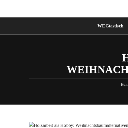
Skip
to
content
WEGtastisch
WEIHNACH
Hom